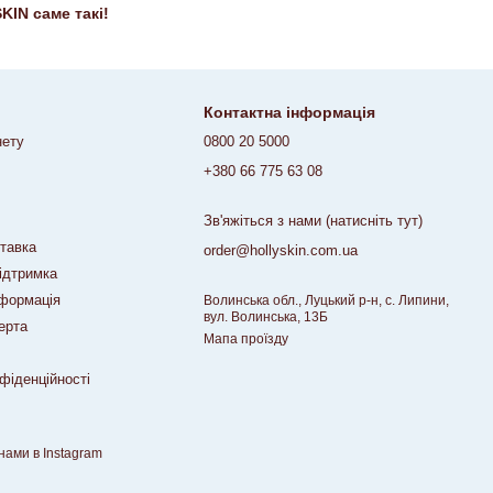
KIN саме такі!
Контактна інформація
нету
0800 20 5000
+380 66 775 63 08
Зв'яжіться з нами (натисніть тут)
ставка
order@hollyskin.com.ua
підтримка
нформація
Волинська обл., Луцький р-н, с. Липини,
вул. Волинська, 13Б
ерта
Мапа проїзду
фіденційності
нами в Instagram