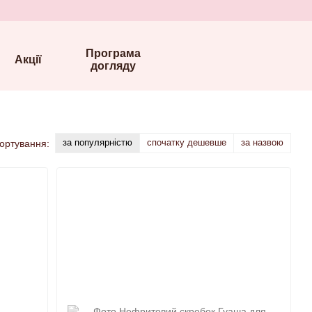
Програма
Акції
догляду
за популярністю
спочатку дешевше
за назвою
ортування: