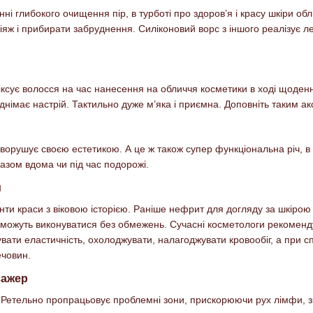
ні глибокого очищення пір, в турботі про здоров’я і красу шкіри обл
яж і прибирати забруднення. Силіконовий ворс з іншого реалізує л
іксує волосся на час нанесення на обличчя косметики в ході щоден
німає настрій. Тактильно дуже м’яка і приємна. Доповніть таким а
ворушує своєю естетикою. А це ж також супер функціональна річ, в
разом вдома чи під час подорожі.
и
менти краси з віковою історією. Раніше нефрит для догляду за шкір
 можуть виконуватися без обмежень. Сучасні косметологи рекомен
увати еластичність, охолоджувати, налагоджувати кровообіг, а при
ечовин.
сажер
. Ретельно пропрацьовує проблемні зони, прискорюючи рух лімфи, з