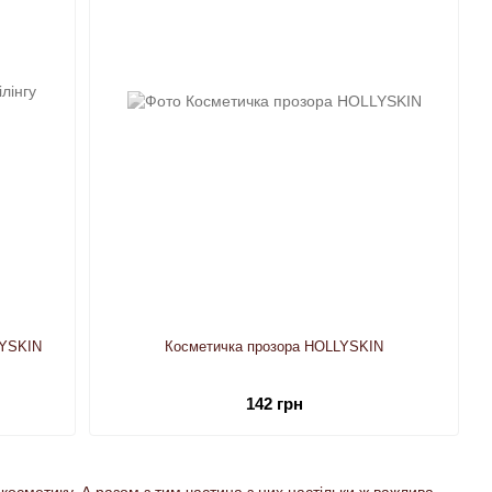
LYSKIN
Косметичка прозора HOLLYSKIN
142 грн
сметику. А разом з тим частина з них настільки ж важлива