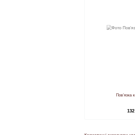
Пов’язка 
132
Косметичні аксесуари ча