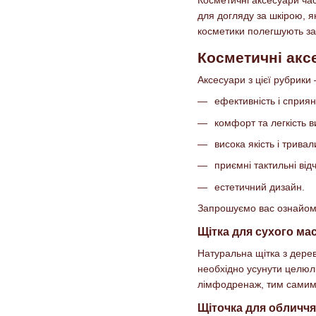
для догляду за шкірою, я
косметики полегшують зас
Косметичні акс
Аксесуари з цієї рубрики 
ефективність і сприян
комфорт та легкість 
висока якість і тривал
приємні тактильні відч
естетичний дизайн.
Запрошуємо вас ознайоми
Щітка для сухого ма
Натуральна щітка з дерев
необхідно усунути целюліт
лімфодренаж, тим самим 
Щіточка для обличчя