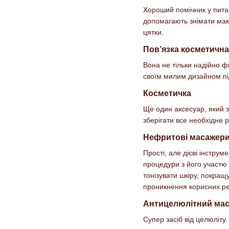
Хороший помічник у питан
допомагають знімати макі
цятки.
Пов’язка косметична
Вона не тільки надійно ф
своїм милим дизайном під
Косметичка
Ще один аксесуар, який з
зберігати все необхідне 
Нефритові масажер
Прості, але дієві інстру
процедури з його участю
тонізувати шкіру, покращ
проникнення корисних р
Антицелюлітний ма
Супер засіб від целюліту