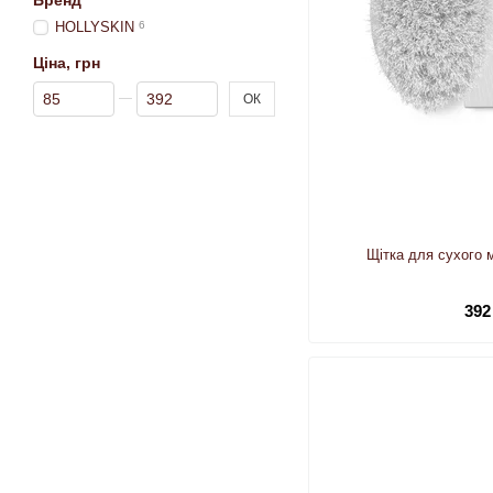
Бренд
HOLLYSKIN
6
Ціна, грн
Від Ціна, грн
До Ціна, грн
ОК
Щітка для сухого
392