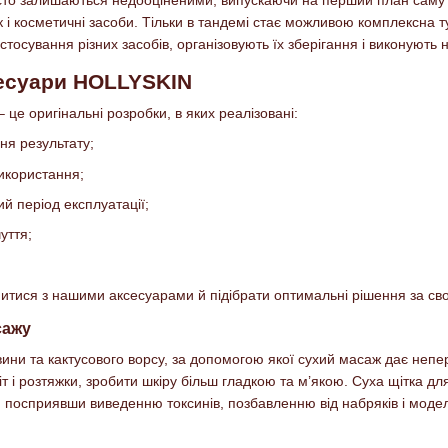
к і косметичні засоби. Тільки в тандемі стає можливою комплексна 
тосування різних засобів, організовують їх зберігання і виконують 
есуари HOLLYSKIN
– це оригінальні розробки, в яких реалізовані:
ня результату;
використання;
ий період експлуатації;
уття;
тися з нашими аксесуарами й підібрати оптимальні рішення за св
сажу
ини та кактусового ворсу, за допомогою якої сухий масаж дає непер
 і розтяжки, зробити шкіру більш гладкою та м’якою. Суха щітка для 
посприявши виведенню токсинів, позбавленню від набряків і моде