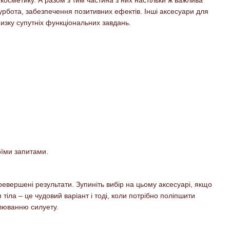
турбота, забезпечення позитивних ефектів. Інші аксесуари для
низку супутніх функціональних завдань.
оїми запитами.
евершені результати. Зупиніть вибір на цьому аксесуарі, якщо
тіла – це чудовий варіант і тоді, коли потрібно поліпшити
люванню силуету.