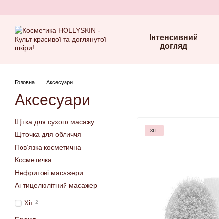
Перейти до основного контенту
Інтенсивний
догляд
Головна
Аксесуари
Аксесуари
Щітка для сухого масажу
ХІТ
Щіточка для обличчя
Пов’язка косметична
Косметичка
Нефритові масажери
Антицелюлітний масажер
Хіт
2