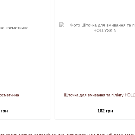
косметична
Щіточка для вмивання та пілінгу HOL
 грн
162 грн
сто залишаються недооціненими, випускаючи на перший план саму ко