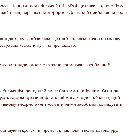
иччя. Це щітка для обличчя 2 в 1. М’які щетинки з одного боку
егкий пілінг, вирівнюючи мікрорельєф шкіри й прибираючи чорні
ного догляду за обличчям. Ця пов’язка косметична на голову
ксесуаром косметичку – не прогадаєте.
 яку ви завжди зможете скласти косметичні засоби, щоб
ою обличчя був доступний лише багатим та обраним. Сьогодні
дують застосовувати нефритовий масажер для обличчя, щоб
 спільному використанні з косметичними засобами поліпшувати
меншуючи целюлітні прояви, вирівнюючи колір та текстуру.