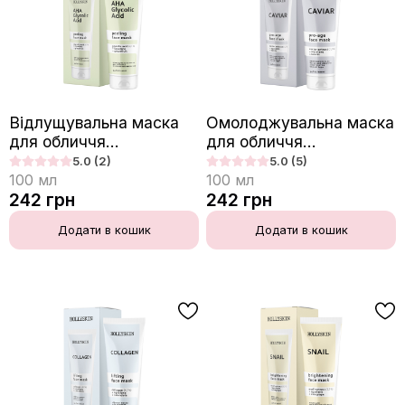
Відлущувальна маска
Омолоджувальна маска
для обличчя
для обличчя
HOLLYSKIN Glycolic
HOLLYSKIN Caviar з
5.0
(2)
5.0
(5)
AHA Acid з гліколевою
екстрактом чорної ікри
100
мл
100
мл
кислотою
242
грн
242
грн
Додати в кошик
Додати в кошик