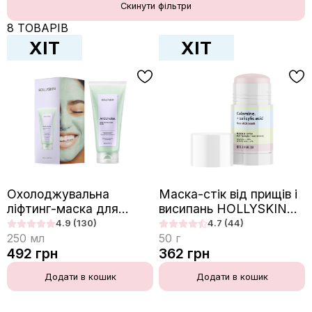
Скинути фільтри
8 ТОВАРІВ
ХІТ
ХІТ
Охолоджувальна
Маска-стік від прищів і
ліфтинг-маска для
висипань HOLLYSKIN
боротьби з набряками
Calamine.+ Salicylic Acid
4.9
(130)
4.7
(44)
HOLLYSKIN Artichoke.
250
мл
50
г
Skin Perfecting Mask
492
грн
362
грн
Додати в кошик
Додати в кошик