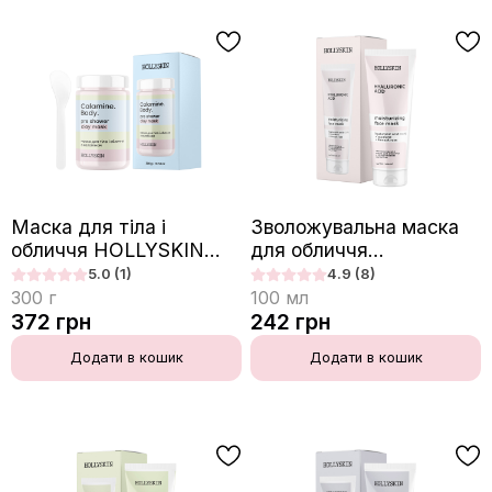
Маска для тіла і
Зволожувальна маска
обличчя HOLLYSKIN
для обличчя
Calamine. Body. з
HOLLYSKIN Hyaluronic
5.0
(1)
4.9
(8)
каламіном
Acid з гіалуроновою
300
г
100
мл
кислотою
372
грн
242
грн
Додати в кошик
Додати в кошик