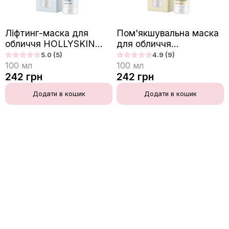
Ліфтинг-маска для
Пом'якшувальна маска
обличчя HOLLYSKIN
для обличчя
Collagen Face Mask з
HOLLYSKIN Snail з
5.0
(5)
4.9
(9)
колагеном
муцином равлика
100
мл
100
мл
242
грн
242
грн
Додати в кошик
Додати в кошик