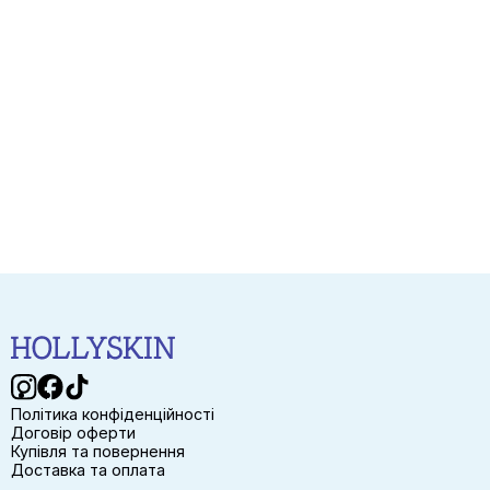
очищення.
необхідності звернутися до лікаря.
• Гліцерин підтримує оптимальний рівень
зволоження та допомагає утримувати вологу в
шкірі.
Політика конфіденційності
Договір оферти
Купівля та повернення
Доставка та оплата