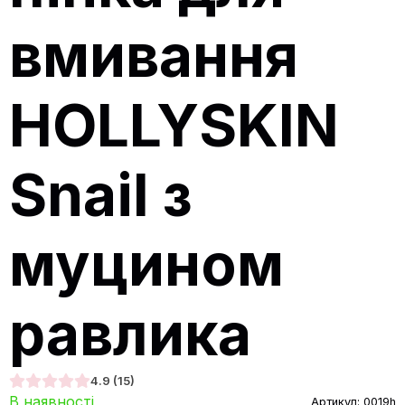
вмивання
HOLLYSKIN
Snail з
муцином
равлика
4.9
(15)
В наявності
Артикул:
0019h