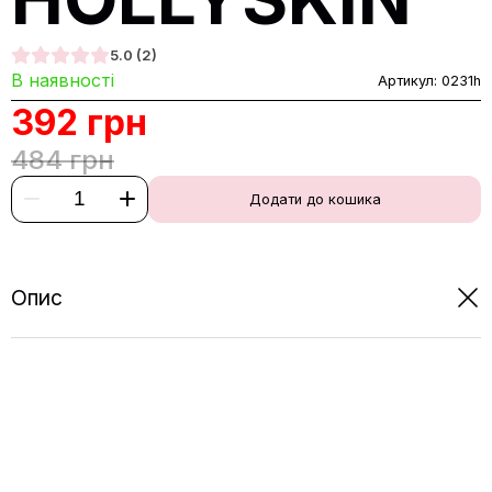
5.0
(2)
В наявності
Артикул:
0231h
392
грн
484
грн
Додати до кошика
Опис
Патчі під очі + Крем для шкіри навколо очей з
муцином равлика HOLLYSKIN
До набору входять:
- тканинні патчі під очі HOLLYSKIN Snail Eye Patch,
100 pcs;
Невагомі патчі з муцином равлика миттєво