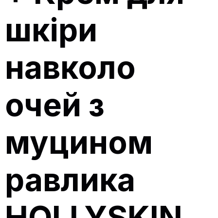
шкіри
навколо
очей з
муцином
равлика
HOLLYSKIN