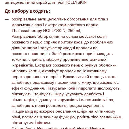
антицелюлітний скраб для тіла HOLLYSKIN
До набору входять:
розігрівальне антицелюлітне обгортання для тіла з
морською сіллю і екстрактом рожевого перцю
Thalassotherapy HOLLYSKIN, 250 ml;
Розігрівальне обгортання на основі морської солі і
рожевого перцю сприяє притоку крові до проблемних
ділянок шкіри і запускає природні процеси по
розщепленню жирів. Засіб розширює пори і виводить
токсини, сприяє глибшому проникненню активних
інгредієнтів. Екстракт рожевого перцю руйнує оболонки
жирових клітин, активізує процеси по їх активному
перетворенню на енергію. Бразильський перець також
запобігає подальшому накопиченню жиру, що закріплює
ефект схуднення. Натуральні олії і гідролати зволожують,
підтягують і тонізують шкіру, усувають дряблість і
пігментацію, підвищують пружність і еластичність тіла,
запобігають появі розтяжок в процесі схуднення.
Ніацинамід прискорює оновлення шкіри на клітинному
рівні, посилює її захисну функцію, робить тіло гладеньким,
підтягнутим і ніжним.
Склад: Aqua, Rosa odorata (Rose) Flower Hydrozol,