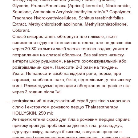
Glycerin, Prunus Armeniaca (Apricot) kernel oil, Niacinamide,
Squalane, Ammonium Acryloyldimethyltaurate/VP Copolymer,
Fragrance Hydroxyethylcellulose, Schinus terebinthifolius
Extract, Methylchloroisothiazolinone, Methylisothiazolinone,
Сolorant.
Спосіб використання:
о
бгорнути тіло плівкою, після
виникнення відчуття інтенсивного тепла, але не довше ніж
через 20-30 хв змити засіб злегка теплою водою, уникати
потрапляння на слизові оболонки. Без зайвого натиску
витерти шкіру рушником, нанести охолоджувальний або
розігрівальний крем. Наносити 2-3 рази на тиждень.
Увага! Не наносити засіб на відкриті рани, порізи, при
варикозі, на область пахв, бікіні, під колінами, у ліктьовому
згині. Рекомендуємо проводити обгортання не раніше ніж
через 2 години після їжі.
розігрівальний антицелюлітний скраб для тіла з морською
сіллю і екстрактом рожевого перцю Thalassotherapy
HOLLYSKIN, 250 ml;
Антицелюлітний скраб для тіла з рожевим перцем сприяє
притоку крові до проблемних ділянок тіла, розгладжує,
відлущує шкіру, насичує її киснем, запускає процеси зі
спалення і виведення жирових накопичень, насичує шкіру