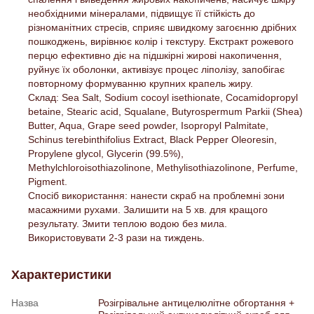
необхідними мінералами, підвищує її стійкість до
різноманітних стресів, сприяє швидкому загоєнню дрібних
пошкоджень, вирівнює колір і текстуру. Екстракт рожевого
перцю ефективно діє на підшкірні жирові накопичення,
руйнує їх оболонки, активізує процес ліполізу, запобігає
повторному формуванню крупних крапель жиру.
Склад: Sea Salt, Sodium cocoyl isethionate, Cocamidopropyl
betaine, Stearic acid, Squalane, Butyrospermum Parkii (Shea)
Butter, Aqua, Grape seed powder, Isopropyl Palmitate,
Schinus terebinthifolius Extract, Black Pepper Oleoresin,
Propylene glycol, Glycerin (99.5%),
Methylchloroisothiazolinone, Methylisothiazolinone, Perfume,
Pigment.
Спосіб використання: нанести скраб на проблемнi зони
масажними рухами. Залишити на 5 хв. для кращого
результату. Змити теплою водою без мила.
Використовувати 2-3 рази на тиждень.
Характеристики
Назва
Розігрівальне антицелюлітне обгортання +