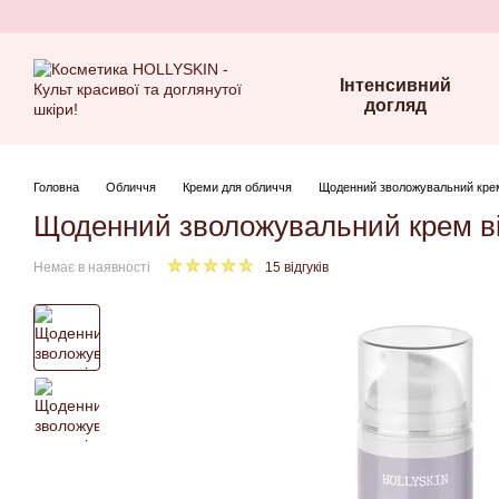
Перейти до основного контенту
Інтенсивний
догляд
Головна
Обличчя
Креми для обличчя
Щоденний зволожувальний крем 
Щоденний зволожувальний крем від
Немає в наявності
15 відгуків