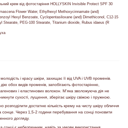
ний крем від фотостаріння HOLLYSKIN Invisible Protect SPF 30
mascena Flower Water, Ethylhexyl Methoxycinnamate (and)
nzoyl Hexyl Benzoate, Cyclopentasiloxane (and) Dimethiconol, C12-15
yl Stearate, PEG-100 Stearate, Titanium dioxide, Rubus idaeus (R
уха
олодість і красу шкіри, захищає її від UVA і UVB променів.
 дію обох видів променів, запобігають фотостарінню,
генових і еластинових волокон. М'яка зволожуюча дія не
никнути сухості, лущення, зберігає шкіру свіжою і пружною.
но розподілити достатню кількість крему на чисту шкіру обличчя
 сонце. Через 1,5-2 години перебування на сонці поновити
енного догляду.
 сонці є небезпечним, навіть за умови використання