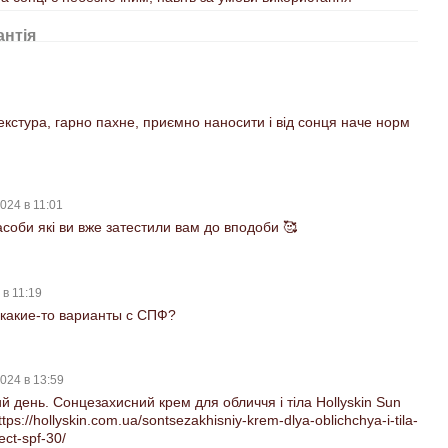
антія
екстура, гарно пахне, приємно наносити і від сонця наче норм
024 в 11:01
засоби які ви вже затестили вам до вподоби 🥰
 в 11:19
 какие-то варианты с СПФ?
024 в 13:59
й день. Сонцезахисний крем для обличчя і тіла Hollyskin Sun
ttps://hollyskin.com.ua/sontsezakhisniy-krem-dlya-oblichchya-i-tila-
ect-spf-30/