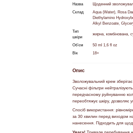
Назва
Щоденний зволожуваль
Склад
Aqua (Water), Rosa Da
Diethylamino Hydroxybe
Alkyl Benzoate, Glycer
Тип
жирна, комбінована, с
шкіри
Об’єм
50 ml 1,6 fl oz
Вік
18+
Опис
Зволожувальний крем зберігає м
Сучасні фільтри нейтралізують
передчасному руйнуванню кола
переобтяжує шкіру, дозволяє у
Спосіб використання: рівномір
за 30 хвилин перед виходом на
нанесення. Підходить для щод
Увага!
Тривале перебування на