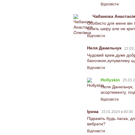
Відповісти
Чабанова Анастасі
Особисто для мене він 
білить шкіру але не кри
Відповісти
Неля Данильчук
22.03.
Чудовий крем,дуже добр
баночкою,купуватиму ще
Відповісти
Hollyskin
25.03.2
Неля Данильчук, 
асортименту, по
Відповісти
Ірина
15.01.2024 в 00:38
Підкажіть будь ласка, д
вибрати?
Відповісти