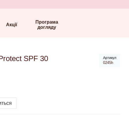
Програма
Акції
догляду
rotect SPF 30
Артикул
0245h
иться