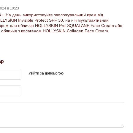
024 в 10:23
18+. На день використовуйте зволожувальний крем від
LYSKIN Invisible Protect SPF 30, на ніч мультиактивний
 крем для обличчя HOLLYSKIN Pro-SQUALANE Face Cream або
я обличчя з колагеном HOLLYSKIN Collagen Face Cream.
ар
Увійти за допомогою