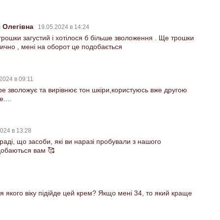
я Олегівна
19.05.2024 в 14:24
трошки загустий і хотілося б більше зволоження . Ще трошки
тично , мені на оборот це подобається
2024 в 09:11
е зволожує та вирівнює тон шкіри,користуюсь вже другою
....
024 в 13:28
раді, що засоби, які ви наразі пробували з нашого
добаються вам 🥰
ля якого віку підійде цей крем? Якщо мені 34, то який краще