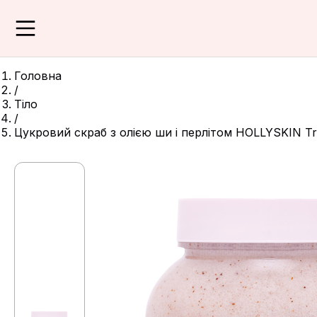
Головна
/
Тіло
/
Цукровий скраб з олією ши і перлітом HOLLYSKIN Tro