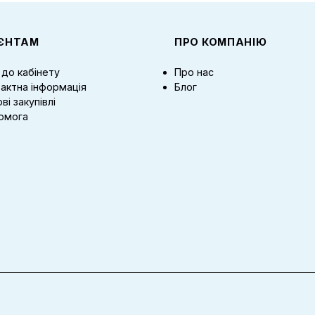
ІЄНТАМ
ПРО КОМПАНІЮ
 до кабінету
Про нас
актна інформація
Блог
ві закупівлі
омога