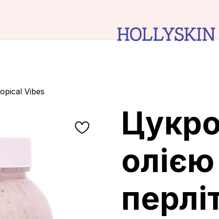
pical Vibes
Цукро
олією
перлі