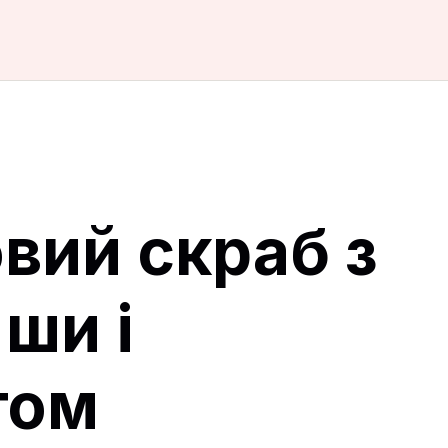
вий скраб з
 ши і
том