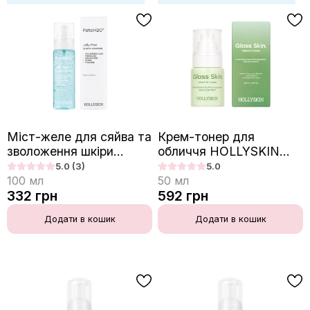
Міст-желе для сяйва та
Крем-тонер для
зволоження шкіри
обличчя HOLLYSKIN
HOLLYSKIN
Glass Skin. з
5.0
(3)
5.0
церамідами та
100
мл
50
мл
екстрактом матчі
332
грн
592
грн
Додати в кошик
Додати в кошик