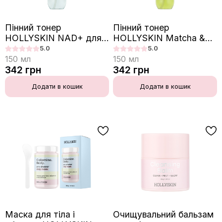
Пінний тонер
Пінний тонер
HOLLYSKIN NAD+ для
HOLLYSKIN Matcha &
відновлення
Centella для зменшення
5.0
5.0
антиоксидантного
видимих ознак
150
мл
150
мл
захисту шкіри
подразнення
342
грн
342
грн
Додати в кошик
Додати в кошик
Маска для тіла і
Очищувальний бальзам