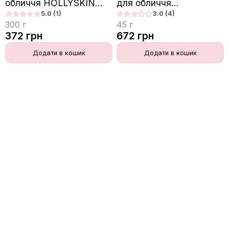
обличчя HOLLYSKIN
для обличчя
Calamine. Body. з
HOLLYSKIN Cleansing
5.0
(1)
3.0
(4)
каламіном
Face Balm
300
г
45
г
372
грн
672
грн
Додати в кошик
Додати в кошик