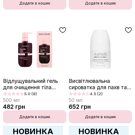
Додати в кошик
Додати в кошик
Відлущувальний гель
Висвітлювальна
для очищення тіла
сироватка для пахв та
HOLLYSKIN Glycolic
зони бікіні HOLLYSKIN
5.0
(8)
4.5
(2)
Acid з гліколевою
Axillait.
500
мл
50
мл
кислотою й екстрактом
482
грн
652
грн
кленового соку
Додати в кошик
Додати в кошик
НОВИНКА
НОВИНКА