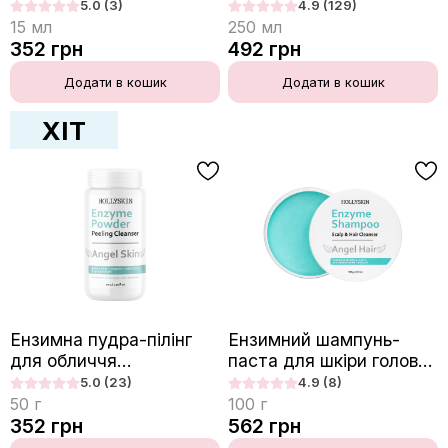
HOLLYSKIN Artichoke.
боротьби з набряками
5.0
(3)
4.9
(129)
HOLLYSKIN Artichoke.
15
мл
250
мл
Skin Perfecting Mask
352
грн
492
грн
Додати в кошик
Додати в кошик
ХІТ
Ензимна пудра-пілінг
Ензимний шампунь-
для обличчя
паста для шкіри голови і
HOLLYSKIN Angel Skin
волосся HOLLYSKIN
5.0
(23)
4.9
(8)
Angel Hair
50
г
100
г
352
грн
562
грн