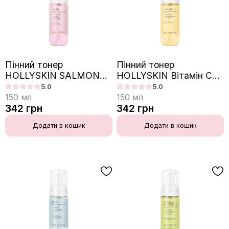
Пінний тонер
Пінний тонер
HOLLYSKIN SALMON
HOLLYSKIN Вітамін С
DNA PDRN для
для підтримки сяйва
5.0
5.0
природного оновлення
шкіри
150
мл
150
мл
шкіри
342
грн
342
грн
Додати в кошик
Додати в кошик