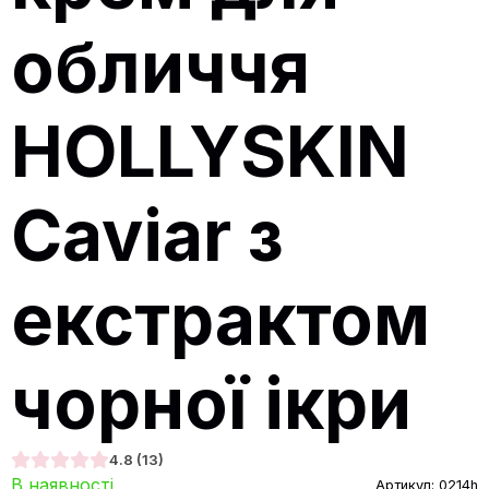
обличчя
HOLLYSKIN
Caviar з
екстрактом
чорної ікри
4.8
(13)
В наявності
Артикул:
0214h