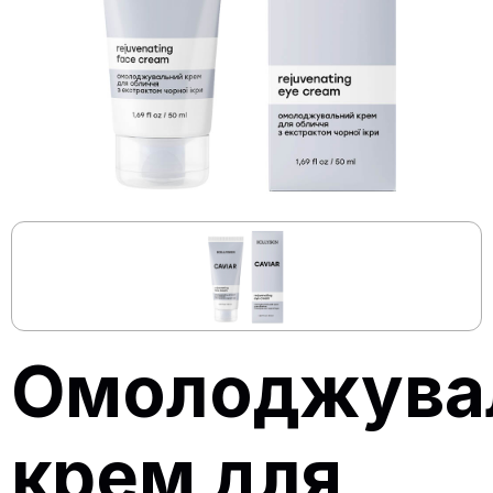
Омолоджува
крем для