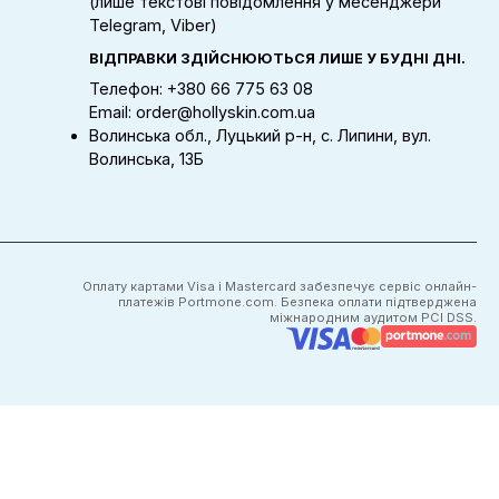
(лише текстові повідомлення у месенджери
Telegram, Viber)
ВІДПРАВКИ ЗДІЙСНЮЮТЬСЯ ЛИШЕ У БУДНІ ДНІ.
Телефон: +380 66 775 63 08
Email: order@hollyskin.com.ua
Волинська обл., Луцький р-н, с. Липини, вул.
Волинська, 13Б
Оплату картами Visa і Mastercard забезпечує сервіс онлайн-
платежів Portmone.com. Безпека оплати підтверджена
міжнародним аудитом PCI DSS.